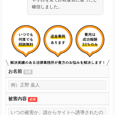
確信しました。
お名前
任意
被害内容
必須