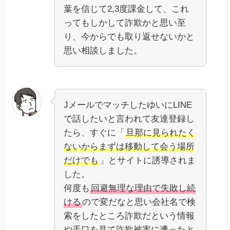
葉を信じて2,3度課金して、これ
ってもしかして詐欺かと思い至
り、今からでも取り返せないかと
思い相談しました。
JメールでマッチしたゆいにLINE
で話したいと言われて友達登録し
たら、すぐに「
旦那に見られたく
ないからまずは移動して会う場所
だけでも
」とサイトに誘導されま
した。
何度も
回避無理な理由で失敗し続
ける
ので変だなと思い会社名で検
索をしたところ詐欺だという情報
や手口を見て詐欺被害に遭ったと