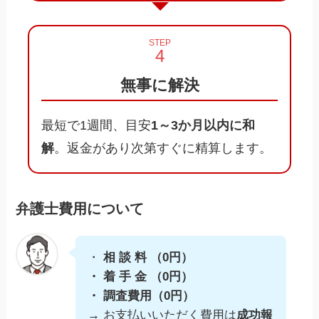
STEP
無事に解決
最短で1週間、目安
1～3か月以内に和
解
。返金があり次第すぐに精算します。
弁護士費用について
・
相 談 料 （0円）
・ 着 手 金 （0円）
・ 調査費用（0円）
→
お支払いいただく費用は
成功報