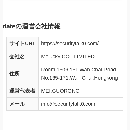
dateの運営会社情報
サイトURL
https://securitytalk0.com/
会社名
Melucky CO., LIMITED
Room 1506,15F,Wan Chai Road
住所
No.165-171,Wan Chai,Hongkong
運営代表者
MEI,GUORONG
メール
info@securitytalk0.com