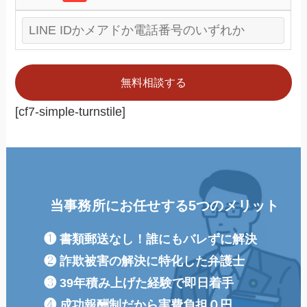
[cf7-simple-turnstile]
当事務所にお任せする5つのメリット
❶ 書類郵送なし！誰にもバレずに解決
❷ 詐欺被害の解決に特化した弁護士
❸ 39年積み上げた経験で即日着手
❹ 成功報酬制だから実費負担０円