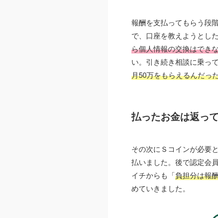
報酬を支払ってもらう段階に
で、口座を教えようとし
ら個人情報の交換はでき
い。引き続き相談に乗って
月50万をもらえるんだっ
払ったお金は返っ
その次にＳコインが必要と
払いました。後で認定会
イチからも「
負担分は報
めていきました。