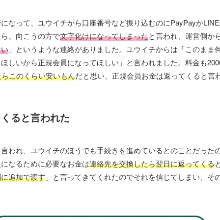
なって、ユウイチから口座番号など振り込むのにPayPayかLINE
たら、向こうの方で
文字化けになってしまった
と言われ、運営側か
ない
」というような連絡がありました。ユウイチからは「このまま
ほしいから正規会員になってほしい」と言われました。料金も200
たらこのくらい安いもん
だと思い、正規会員お金は返ってくると言
てくると言われた
言われ、ユウイチのほうでも手続きを進めているとのことだったので、
員になるために必要なお金は
連絡先を交換したら翌日に返ってくる
酬に追加で渡す
」と言ってきてくれたのでそれを信じてしまい、そ