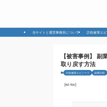
当サイトと運営事務所について
詐欺被害エピ
【被害事例】 副
取り戻す方法
詐欺被害エピソード
副業詐欺
[ez-toc]