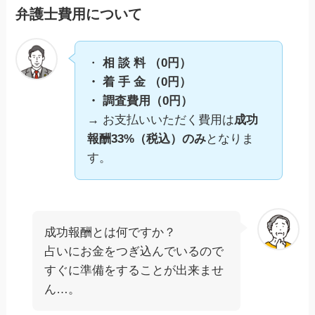
弁護士費用について
・
相 談 料 （0円）
・ 着 手 金 （0円）
・ 調査費用（0円）
→
お支払いいただく費用は
成功
報酬33%（税込）のみ
となりま
す。
成功報酬とは何ですか？
占いにお金をつぎ込んでいるので
すぐに準備をすることが出来ませ
ん…。