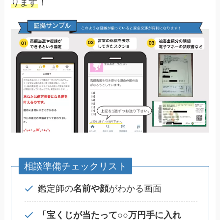
ります
！
相談準備チェックリスト
鑑定師の
名前や顔
がわかる画面
「宝くじが当たって○○万円手に入れ