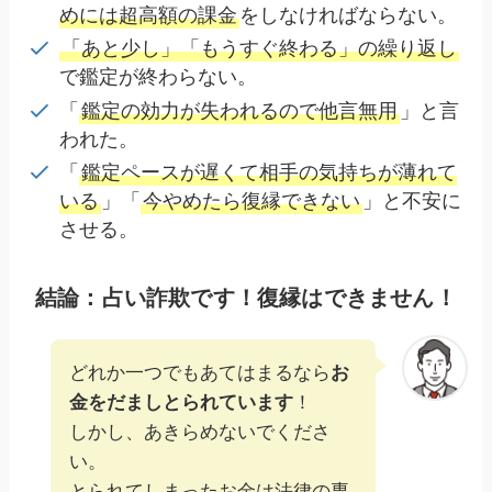
めには超高額の課金
をしなければならない。
「あと少し」「もうすぐ終わる」の繰り返し
で鑑定が終わらない。
「
鑑定の効力が失われるので他言無用
」と言
われた。
「
鑑定ペースが遅くて相手の気持ちが薄れて
いる
」「
今やめたら復縁できない
」と不安に
させる。
結論：占い詐欺です！復縁はできません！
どれか一つでもあてはまるなら
お
金をだましとられています
！
しかし、あきらめないでくださ
い。
とられてしまったお金は法律の専